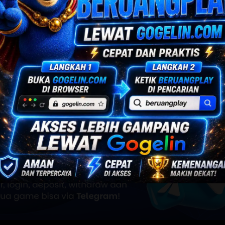
Haunted Crypt
Rolling in Treasures