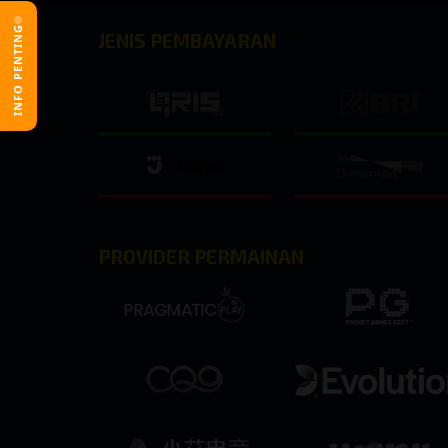
INFO PENTING
JENIS PEMBAYARAN
PROVIDER PERMAINAN