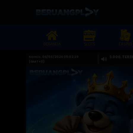
BERANDA
SLOTS
CASINO
Kamis, 06/08/2026 05:02:21
(GMT+0)