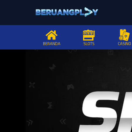
BERANDA
SLOTS
CASINO