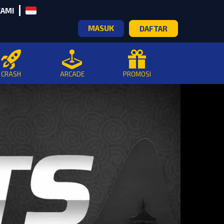
KAMI
MASUK
DAFTAR
CRASH
ARCADE
PROMOSI