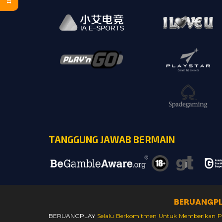
TANGGUNG JAWAB BERMAIN
BERUANGPLA
BERUANGPLAY
Selalu Berkomitmen Untuk Memberikan Pen