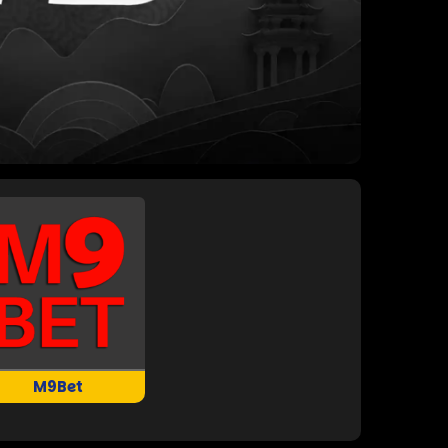
M9Bet