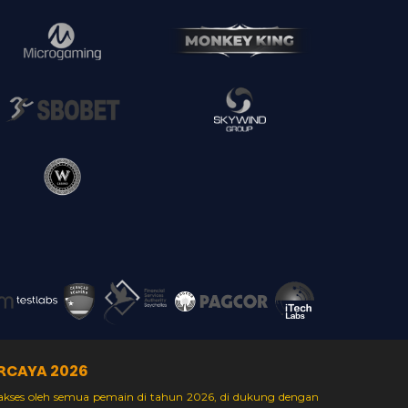
ERCAYA 2026
kses oleh semua pemain di tahun 2026, di dukung dengan