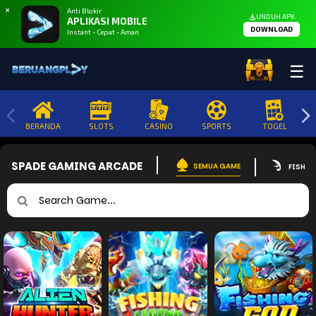
X
Anti Blokir
UNDUH APK
APLIKASI MOBILE
DOWNLOAD
Instant - Cepat - Aman
☰
BERANDA
SLOTS
CASINO
SPORTS
TOGEL
SPADE GAMING ARCADE
SEMUA GAME
FISHIN