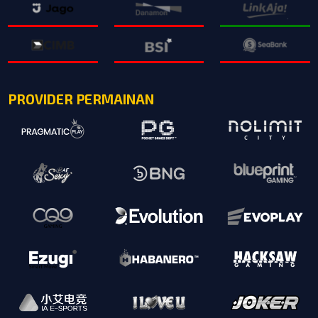
PROVIDER PERMAINAN