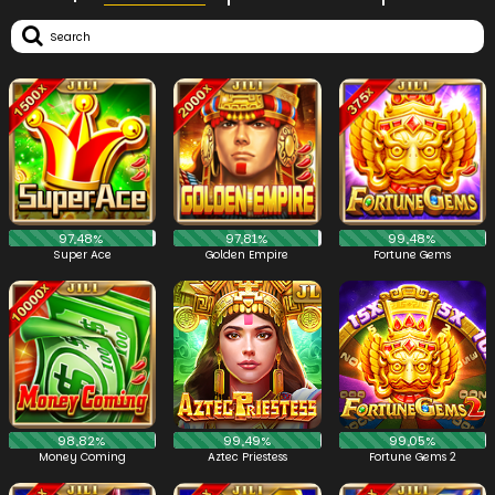
97,48%
97,81%
99,48%
Super Ace
Golden Empire
Fortune Gems
98,82%
99,49%
99,05%
Money Coming
Aztec Priestess
Fortune Gems 2