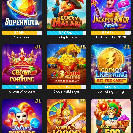
87,95%
92,98%
86,65%
Supernova
Lucky Macaw
Jackpot Joker FEVER
90,17%
86,51%
94,93%
Crown of Fortune
3 Coin Wild Tiger
Coin of Lightning