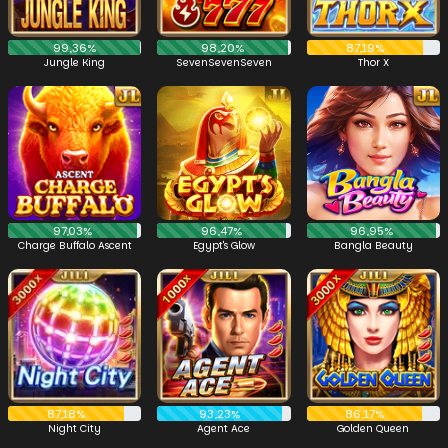
99,36%
98,20%
87,19%
Jungle King
SevenSevenSeven
Thor X
97,03%
96,47%
96,95%
Charge Buffalo Ascent
Egypt's Glow
Bangla Beauty
87,18%
93,23%
86,17%
Night City
Agent Ace
Golden Queen