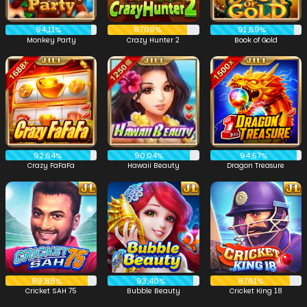
94,11%
87,09%
91,69%
Monkey Party
Crazy Hunter 2
Book of Gold
92,64%
90,04%
94,57%
Crazy FaFaFa
Hawaii Beauty
Dragon Treasure
89,88%
93,40%
87,61%
Cricket SAH 75
Bubble Beauty
Cricket King 18