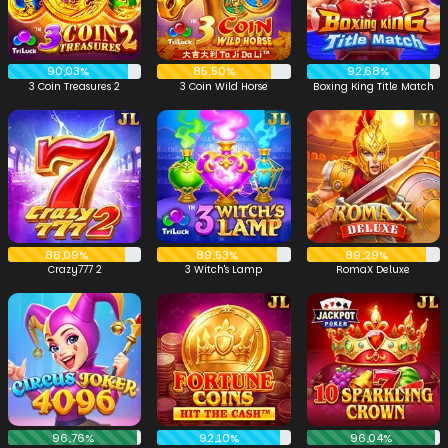
90,03%
85,50%
92,68%
3 Coin Treasures 2
3 Coin Wild Horse
Boxing King Title Match
88,09%
89,53%
89,29%
Crazy777 2
3 Witch's Lamp
RomaX Deluxe
96,76%
92,10%
96,04%