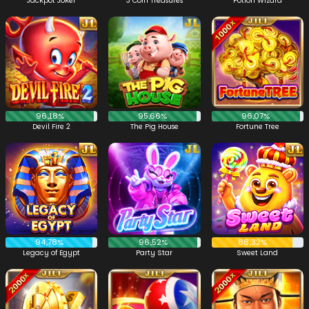
Jackpot Joker
3 Coin Treasures
Potion Wizard
96,18%
95,66%
96,07%
Devil Fire 2
The Pig House
Fortune Tree
94,78%
96,52%
88,32%
Legacy of Egypt
Party Star
Sweet Land