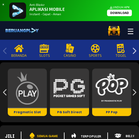
X
Anti Blokir
UNDUH APK
APLIKASI MOBILE
DOWNLOAD
Instant - Cepat - Aman
☰
BERANDA
SLOTS
CASINO
SPORTS
TOGEL
Pragmatic Slot
PG Soft Direct
PP Pop
JILI
SEMUA GAME
TERPOPULER
BELI FI