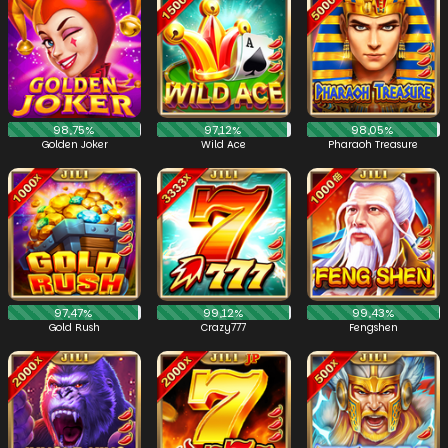
98,75%
97,12%
98,05%
Golden Joker
Wild Ace
Pharaoh Treasure
97,47%
99,12%
99,43%
Gold Rush
Crazy777
Fengshen