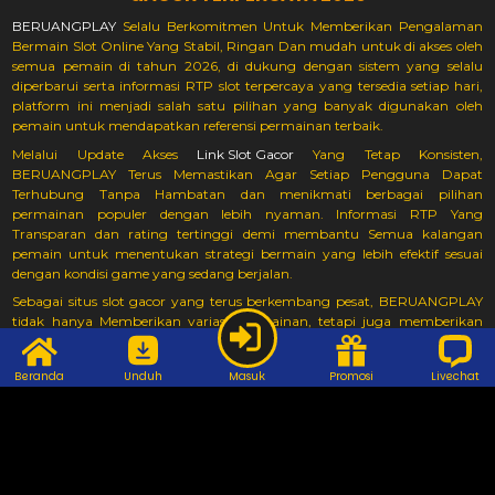
BERUANGPLAY
Selalu Berkomitmen Untuk Memberikan Pengalaman
Bermain Slot Online Yang Stabil, Ringan Dan mudah untuk di akses oleh
semua pemain di tahun 2026, di dukung dengan sistem yang selalu
diperbarui serta informasi RTP slot terpercaya yang tersedia setiap hari,
platform ini menjadi salah satu pilihan yang banyak digunakan oleh
pemain untuk mendapatkan referensi permainan terbaik.
Melalui Update Akses
Link Slot Gacor
Yang Tetap Konsisten,
BERUANGPLAY Terus Memastikan Agar Setiap Pengguna Dapat
Terhubung Tanpa Hambatan dan menikmati berbagai pilihan
permainan populer dengan lebih nyaman. Informasi RTP Yang
Transparan dan rating tertinggi demi membantu Semua kalangan
pemain untuk menentukan strategi bermain yang lebih efektif sesuai
dengan kondisi game yang sedang berjalan.
Sebagai situs slot gacor yang terus berkembang pesat, BERUANGPLAY
tidak hanya Memberikan variasi permainan, tetapi juga memberikan
kemudahan akses serta pengalaman bermain yang lebih praktis di
berbagai perangkat. Hal ini menjadikan BERUANGPLAY sebagai salah
Masuk
Beranda
Unduh
Promosi
Livechat
satu platform yang tetap relevan dan dipercaya oleh para pemain dalam
mencari hiburan Slot dengan sistem yang lebih modern,efisien yang
dilengkapi dengan
RTP Slot Gacor
yang di upadate setiap hari serta
praktis di tahun 2026
©2026
BERUANGPLAY
- All Rights Reserved.