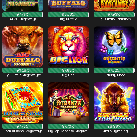
97,73%
98,63%
97,93%
Alive! Megaways
Big Buffalo
Big Buffalo Badlands
99,18%
97,85%
97,02%
Big Buffalo Megaways™
Big Lion
Butterfly Moon
97,76%
97,70%
98,98%
Book Of Gems Megaways
Big Top Bonanza Megaways™
Buffalo Lightning