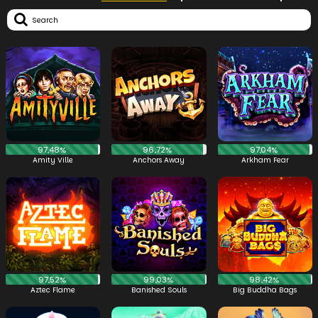
97,48%
96,72%
97,04%
Amity Ville
Anchors Away
Arkham Fear
97,52%
99,03%
98,42%
Aztec Flame
Banished Souls
Big Buddha Bags