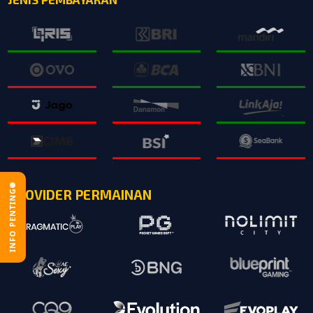
PROVIDER PERMAINAN
INFO PENTING