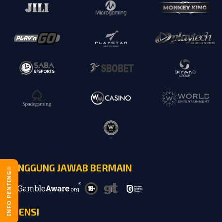
TANGGUNG JAWAB BERMAIN
INFO PENTING
LISENSI