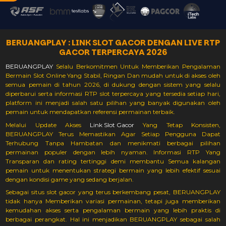
BERUANGPLAY : LINK SLOT GACOR DENGAN LIVE RTP
GACOR TERPERCAYA 2026
BERUANGPLAY
Selalu Berkomitmen Untuk Memberikan Pengalaman
Bermain Slot Online Yang Stabil, Ringan Dan mudah untuk di akses oleh
semua pemain di tahun 2026, di dukung dengan sistem yang selalu
diperbarui serta informasi RTP slot terpercaya yang tersedia setiap hari,
platform ini menjadi salah satu pilihan yang banyak digunakan oleh
pemain untuk mendapatkan referensi permainan terbaik.
Melalui Update Akses
Link Slot Gacor
Yang Tetap Konsisten,
BERUANGPLAY Terus Memastikan Agar Setiap Pengguna Dapat
Terhubung Tanpa Hambatan dan menikmati berbagai pilihan
permainan populer dengan lebih nyaman. Informasi RTP Yang
Transparan dan rating tertinggi demi membantu Semua kalangan
pemain untuk menentukan strategi bermain yang lebih efektif sesuai
dengan kondisi game yang sedang berjalan.
Sebagai situs slot gacor yang terus berkembang pesat, BERUANGPLAY
tidak hanya Memberikan variasi permainan, tetapi juga memberikan
kemudahan akses serta pengalaman bermain yang lebih praktis di
berbagai perangkat. Hal ini menjadikan BERUANGPLAY sebagai salah